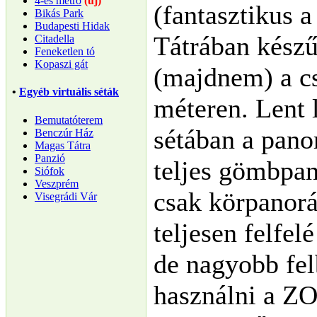
4-es metró
(új)
(fantasztikus a
Bikás Park
Budapesti Hidak
Tátrában készűl
Citadella
Feneketlen tó
Kopaszi gát
(majdnem) a c
•
Egyéb virtuális séták
méteren. Lent l
Bemutatóterem
sétában a pan
Benczúr Ház
Magas Tátra
Panzió
teljes gömbpa
Siófok
Veszprém
csak körpanor
Visegrádi Vár
teljesen felfel
de nagyobb fe
használni a ZO