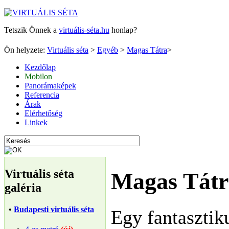
Tetszik Önnek a
virtuális-séta.hu
honlap?
Ön helyzete:
Virtuális séta
>
Egyéb
>
Magas Tátra
>
Kezdőlap
Mobilon
Panorámaképek
Referencia
Árak
Elérhetőség
Linkek
Virtuális séta
Magas Tátr
galéria
•
Budapesti virtuális séta
Egy fantasztiku